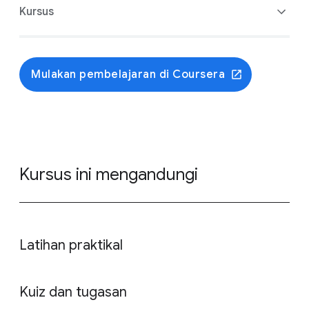
Kursus
Mulakan pembelajaran di Coursera
Pengenalan kepada Pengurusan Projek
Memulakan Projek yang Berjaya
Merancang Projek
Menjalankan Projek
Pengurusan Projek Agile
Kursus ini mengandungi
Mengaplikasikan Pengurusan Projek dalam Kerjaya
&nbsp;
Latihan praktikal
Kuiz dan tugasan