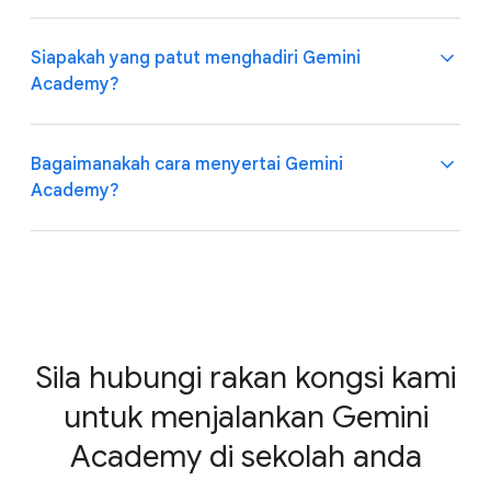
bertujuan untuk meningkatkan kecelikan AI,
memanfaatkan AI di dalam bilik darjah. Dengan
menggalakkan penggunaan AI secara selamat dan
menyertai akademi ini, pendidik dapat memperoleh
Siapakah yang patut menghadiri Gemini
bertanggungjawab serta menerokai potensi AI untuk
cerapan yang berharga tentang keupayaan, had dan
Terdapat pelbagai topik dalam Gemini Academy yang
Academy?
mengubah suasana pendidikan.
pertimbangan etika AI, sekali gus membolehkan
merangkumi:
mereka membuat keputusan termaklum berhubung
Pengenalan kepada AI dan penggunaan AI dalam
dengan penyepaduan AI ke dalam strategi pengajaran
pendidikan
Bagaimanakah cara menyertai Gemini
mereka. Mereka juga akan mendapat banyak
Memahami pembelajaran mesin, LLM, AI
Gemini Academy direka bentuk khas untuk pendidik
Academy?
pengalaman menggunakan alatan AI secara amali
generatif dan bot sembang
pada semua peringkat yang berminat untuk
untuk menyelesaikan tugasan harian seperti
Menerokai Prinsip Google AI dan implikasi
memanfaatkan kuasa AI bagi mempertingkatkan
perancangan kurikulum, strategi pengajaran dan
terhadap pendidikan
amalan pengajaran dan prestasi pelajar.
pembelajaran serta pelbagai lagi.
Menggunakan AI secara selamat dan
Jika anda mahu menjalankan Gemini Academy di
bertanggungjawab, menangani sikap berat
institusi anda, sila hubungi rakan kongsi kami menerusi
sebelah, keadilan dan privasi data
e-mel untuk mendapatkan butiran tentang sesi yang
Pengenalan kepada Gemini dan ciri yang tersedia
akan datang.
Sila hubungi rakan kongsi kami
Menulis gesaan yang berkesan untuk Gemini
untuk menjalankan Gemini
Meningkatkan pengajaran dengan Gemini
menerusi pelbagai kes penggunaan
Academy di sekolah anda
Menerokai penyepaduan dan ciri tambahan