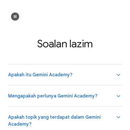
Soalan lazim
Apakah itu Gemini Academy?
Mengapakah perlunya Gemini Academy?
Gemini Academy ialah program latihan yang
menyeluruh serta direka bentuk untuk membekalkan
pengetahuan dan kemahiran kepada pendidik bagi
Apakah topik yang terdapat dalam Gemini
menggunakan alatan AI secara berkesan, khususnya
Gemini Academy memenuhi keperluan pendidik yang
Academy?
Gemini dalam tugasan harian mereka. Program ini
semakin meningkat untuk memahami dan