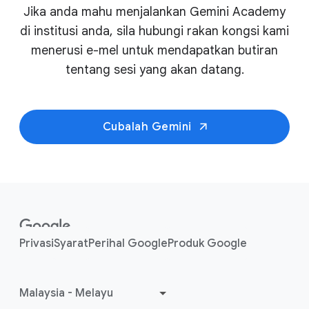
Gemini
Jika anda mahu menjalankan Gemini Academy
Sumber dan laluan pembelajaran lanjutan
di institusi anda, sila hubungi rakan kongsi kami
Renungan dan ulasan program
menerusi e-mel untuk mendapatkan butiran
tentang sesi yang akan datang.
Cubalah Gemini
F
o
o
Privasi
Syarat
Perihal Google
Produk Google
t
e
r
l