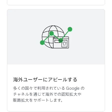
海外ユーザーに​アピールする
多くの​国々で​利用されている Google の​
チャネルを​通じて​海外での​認知拡大や​
販路拡大を​サポートします。