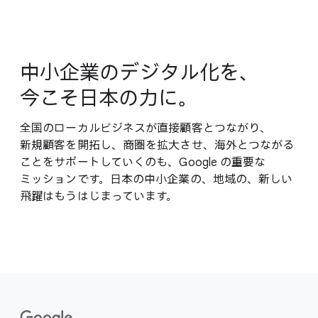
中​小企業の​デジタル化を、​
今こそ​日本の​力に。
全国の​ローカルビジネスが​直接顧客と​つながり、​
新規顧客を​開拓し、​商圏を​拡大させ、​海外と​つながる​
ことを​サポートしていくのも、​Google の​重要な​
ミッションです。​日本の​中小企業の、​地域の、​新しい​
飛躍は​もう​はじまっています。
F
o