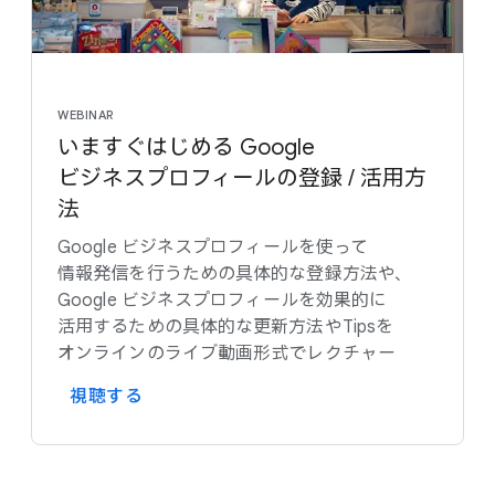
WEBINAR
いますぐ​はじめる Google
ビジネスプロフィールの​登録 / 活用方​
法
Google ビジネスプロフィールを​使って​
情報発信を​行う​ための​具体的な​登録方​法や、​
Google ビジネスプロフィールを​効果的に​
活用する​ための​具体的な​更新方​法や​Tipsを​
オンラインの​ライブ動画形式で​レクチャー
視聴する