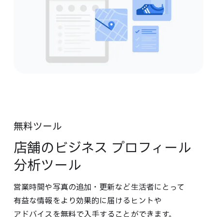
無料ツール
店舗の​ビジネス プロフィール
分析ツール
営業時間や​写真の​追加・更新など​生活者に​とって​
有益な​情報を​より​効果的に​届ける​ヒントや​
アドバイスを​無料で​入手する​ことができます。