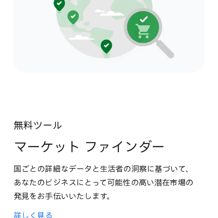
無料ツール
マーケット ファインダー
国ごとの​詳細な​データと​生活者の​洞察に​基づいて、​
あなたの​ビジネスに​とって​可能性の​高い​潜在市場の​
発見を​お手伝​いいたします。
詳しく​見る