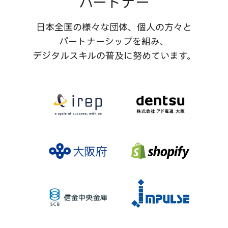
パートナー
日本全国の​様々な​団体、​個人の​方々と​
パートナーシップを​組み、​
デジタルスキルの​普及に​努めています。