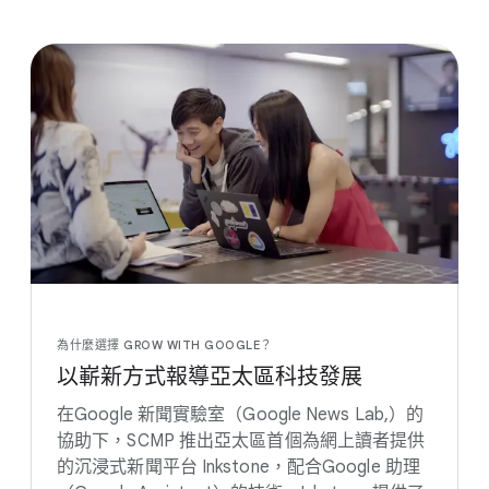
為​什麼​選擇 GROW WIT​H GOOGLE？
以​嶄新​方式​報導亞太區​科技​發展
在​Google 新聞​實驗​室​（​Google News Lab​,）​的​
協助​下，​SCM​P 推出​亞太區​首​個​為​網上​讀者​提供​
的​沉浸式​新聞平​台 Inkstone，​配合​Google 助理