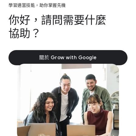
學習​適當​技能，​助​你​掌握​先​機
你​好，​請問​需要​什麼​
協助？
關於 Grow wit​h Google