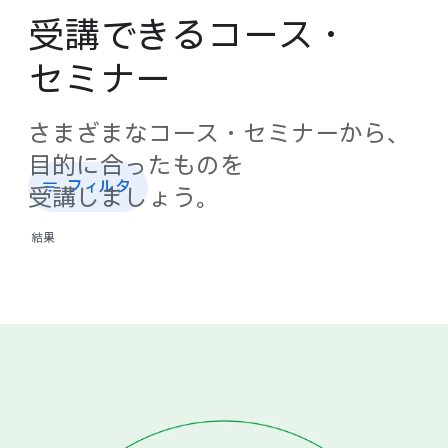
受講できる​コース・
セミナー
さまざまな​コース・セミナーから、​
目的に​合った​ものを​
フィルタ
受講しましょう。
結果