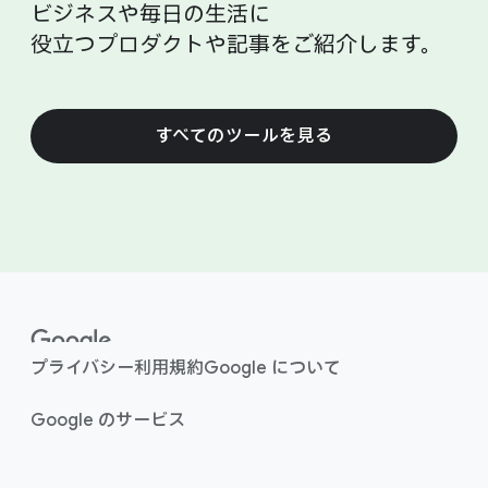
ビジネスや​毎日の​生活に​
役立つプロダクトや​記事を​ご紹介します。
すべての​ツールを​見る
F
o
o
プライバシー
利用規約
Google に​​ついて
t
e
Google の​​サービス
r
l