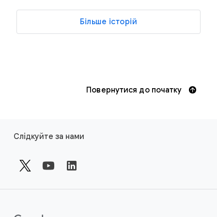
Більше історій
Повернутися до початку
F
Слідкуйте за нами
o
o
t
e
r
l