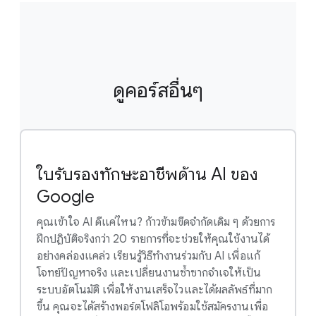
Certificates เป็นแบบเรียนด้วยตนเองทั้งหมด และผู้เรียน
หลายคนสามารถเรียนจบหลักสูตรได้ภายใน 3-6 เดือน
ในประเทศอื่นๆ ที่มี Google Career Certificates ค่าใช้
จ่ายของคุณอาจต่ำกว่า หากต้องการดูค่าใช้จ่ายทั้งหมดในสกุล
ดูคอร์สอื่นๆ
เงินท้องถิ่นของคุณ โปรดไปที่หน้า Coursera และดูตัวเลือก
การลงทะเบียน
ใบรับรองทักษะอาชีพด้าน AI ของ
Google
คุณเข้าใจ AI ดีแค่ไหน? ก้าวข้ามขีดจำกัดเดิม ๆ ด้วยการ
ฝึกปฏิบัติจริงกว่า 20 รายการที่จะช่วยให้คุณใช้งานได้
อย่างคล่องแคล่ว เรียนรู้วิธีทำงานร่วมกับ AI เพื่อแก้
โจทย์ปัญหาจริง และเปลี่ยนงานซ้ำซากจำเจให้เป็น
ระบบอัตโนมัติ เพื่อให้งานเสร็จไวและได้ผลลัพธ์ที่มาก
ขึ้น คุณจะได้สร้างพอร์ตโฟลิโอพร้อมใช้สมัครงานเพื่อ