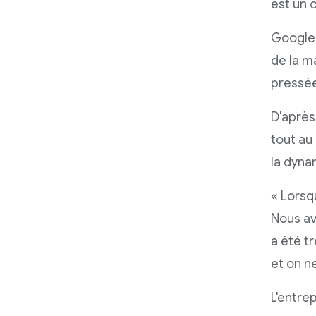
est un o
Google 
de la m
pressée
D'après
tout au
la dyna
« Lorsq
Nous av
a été t
et on n
L'entre