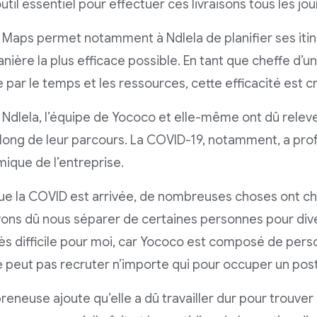
util essentiel pour effectuer ces livraisons tous les jou
Maps permet notamment à Ndlela de planifier ses itiné
anière la plus efficace possible. En tant que cheffe d’u
 par le temps et les ressources, cette efficacité est cr
 Ndlela, l’équipe de Yococo et elle-même ont dû releve
 long de leur parcours. La COVID-19, notamment, a p
mique de l’entreprise.
ue la COVID est arrivée, de nombreuses choses ont chan
ons dû nous séparer de certaines personnes pour dive
rès difficile pour moi, car Yococo est composé de pers
e peut pas recruter n’importe qui pour occuper un post
preneuse ajoute qu’elle a dû travailler dur pour trouver