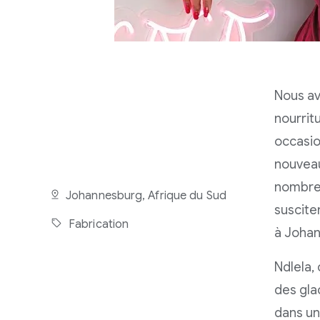
Nous av
nourrit
occasio
nouveau
nombreu
Johannesburg, Afrique du Sud
suscite
Fabrication
à Johan
Ndlela,
des glac
dans un