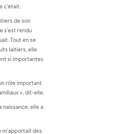
 c’était.
itiers de son
le s’est rendu
ait. Tout en se
s laitiers, elle
ent si importantes
 un rôle important
iliaux », dit-elle.
naissance, elle a
le m’apportait des