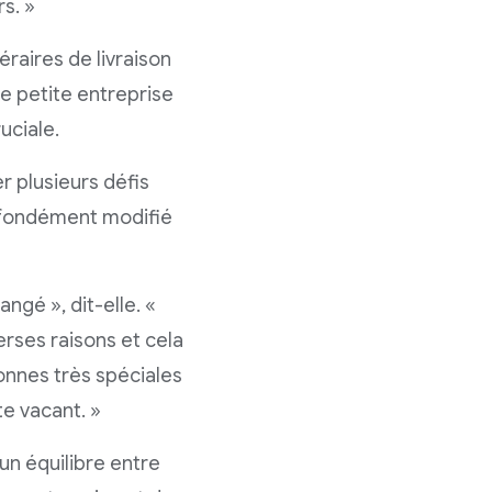
rs. »
raires de livraison
ne petite entreprise
uciale.
r plusieurs défis
rofondément modifié
gé », dit-elle. «
rses raisons et cela
onnes très spéciales
e vacant. »
 un équilibre entre