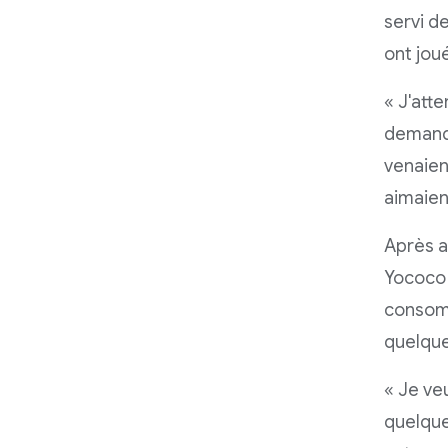
servi d
ont jou
« J'atte
demanda
venaient
aimaient
Après a
Yococo 
consomm
quelque
« Je ve
quelque