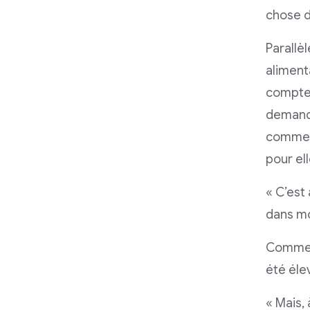
chose de
Parallè
alimenta
compte 
demanda
commenç
pour ell
« C’est
dans mon
Comme l
été éle
« Mais,