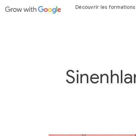
ntenu principal
Découvrir les formations 
Sinenhla
5
M
I
N
U