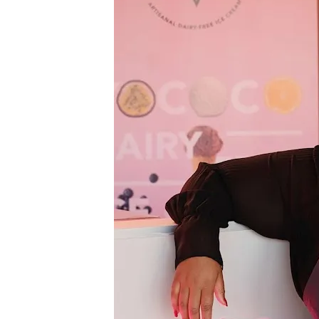
T
E
S
D
E
L
E
C
T
U
R
E