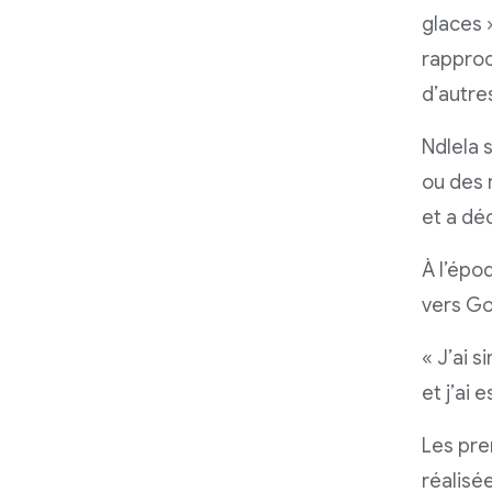
glaces 
rapproc
d’autre
Ndlela
ou des 
et a dé
À l’épo
vers Go
« J’ai 
et j’ai 
Les pre
réalisé