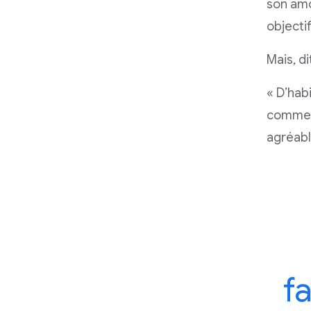
son amo
objecti
Mais, di
« D’habi
comme s
agréable
f