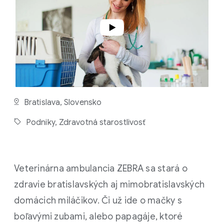
Č
Í
T
A
N
I
A
Bratislava, Slovensko
Podniky,
Zdravotná starostlivosť
Veterinárna ambulancia ZEBRA sa stará o
zdravie bratislavských aj mimobratislavských
domácich miláčikov. Či už ide o mačky s
boľavými zubami, alebo papagáje, ktoré