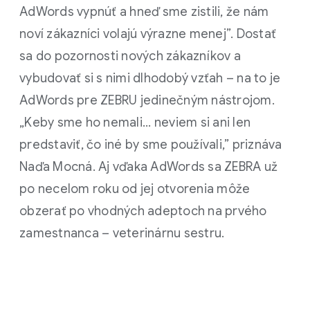
AdWords vypnúť a hneď sme zistili, že nám
noví zákazníci volajú výrazne menej”. Dostať
sa do pozornosti nových zákazníkov a
vybudovať si s nimi dlhodobý vzťah – na to je
AdWords pre ZEBRU jedinečným nástrojom.
„Keby sme ho nemali... neviem si ani len
predstaviť, čo iné by sme používali,” priznáva
Naďa Mocná. Aj vďaka AdWords sa ZEBRA už
po necelom roku od jej otvorenia môže
obzerať po vhodných adeptoch na prvého
zamestnanca – veterinárnu sestru.