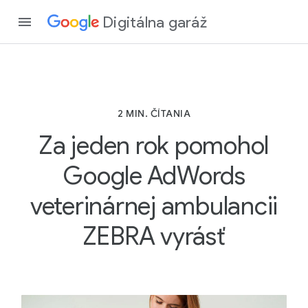
Digitálna garáž
2 MIN. ČÍTANIA
Za jeden rok pomohol
Google AdWords
veterinárnej ambulancii
ZEBRA vyrásť
2
M
I
N
.