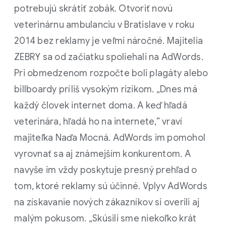
potrebujú skrátiť zobák. Otvoriť novú
veterinárnu ambulanciu v Bratislave v roku
2014 bez reklamy je veľmi náročné. Majitelia
ZEBRY sa od začiatku spoliehali na AdWords.
Pri obmedzenom rozpočte boli plagáty alebo
billboardy príliš vysokým rizikom. „Dnes má
každý človek internet doma. A keď hľadá
veterinára, hľadá ho na internete,” vraví
majiteľka Naďa Mocná. AdWords im pomohol
vyrovnať sa aj známejším konkurentom. A
navyše im vždy poskytuje presný prehľad o
tom, ktoré reklamy sú účinné. Vplyv AdWords
na získavanie nových zákazníkov si overili aj
malým pokusom. „Skúsili sme niekoľko krát