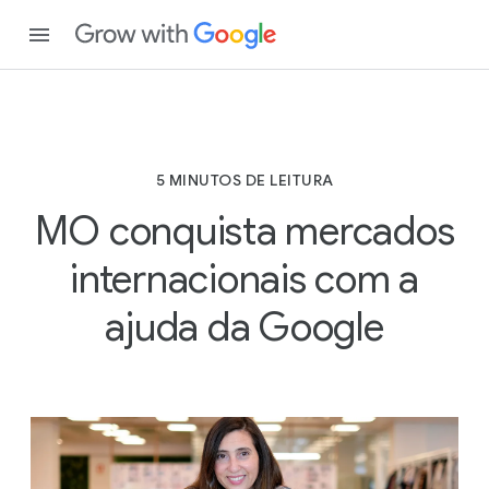
5 MINUTOS DE LEITURA
MO conquista mercados
internacionais com a
ajuda da Google
5
M
I
N
U
T
O