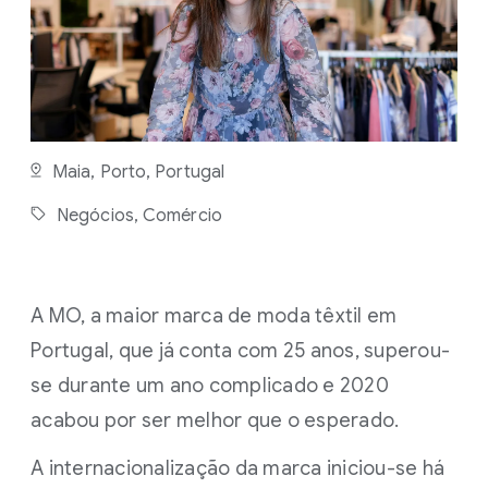
S
D
E
L
E
I
T
U
R
Maia, Porto, Portugal
A
Negócios,
Comércio
A MO, a maior marca de moda têxtil em
Portugal, que já conta com 25 anos, superou-
se durante um ano complicado e 2020
acabou por ser melhor que o esperado.
A internacionalização da marca iniciou-se há