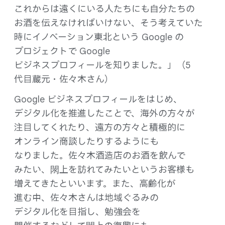
これからは​遠くに​いる​人たちにも​自分たちの​
お酒を​伝えなければいけない、そう​考えていた​
時に​イノベーション東北と​いう Google の​
プロジェクトで Google
ビジネスプロフィールを​知りました。」​（5
代目蔵元・​佐々木さん）
Google ビジネスプロフィールを​はじめ、​
デジタル化を​推進した​ことで、​海外の​方​々が​
注目してくれたり、​遠方の​方​々と​積極的に​
オンライン商談したりするようにも​
なりました。​佐々木酒造店の​お酒を​飲んで​
みたい、​閖上を​訪れてみたいと​いう​お客様も​
増えてきたと​いいます。​また、​高齢化が​
進む中、​佐々木さんは​地域ぐるみの​
デジタル化を​目指し、​勉強会を​