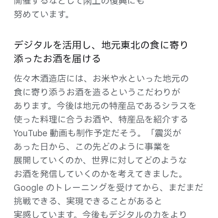
開催するなどして閖上の​復興にも​
努めています。
デジタルを​活用し、​地元東北の​食に​寄り​
添った​お酒を​届ける
佐々木酒造店には、​お米や​水と​いった​地元の​
食に​寄り添う​お酒を​造ると​いう​こだわりが​
あります。​今後は​地元の​特産品である​シラスを​
使った​料理に​合う​お酒や、​特産品を​紹介する
YouTube 動画も​制作予定だそう。​「震災が​
あった​日から、​この​先どのように​事業を​
展開していくのか、​世界に​対してどのような​
お酒を​発信していくのかを​考えてきました。​
Google の​トレーニングを​受けてから、​まだまだ​
挑戦できる、​実現できる​ことがあると​
実感しています。​今後も​デジタルの​力を​より​