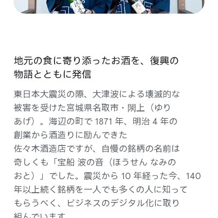
地元の​食に​寄り​添った​お酒を、​復興の​
物語とともに​発信
東日本大震災の​際、​大津波に​よる​壊滅的な​
被害を​受けた​宮城県名取市・閖上​（ゆり​
あげ）。​海辺の​町で 1871 年、​明治 4 年の​
創業から​酒造りに​励ん​できた​
佐々木酒造店ですが、​自慢の​銘柄の​名前は​
奇しくも​「宝船 波の​音​（ほう​せん なみの​
おと）」でした。​震災から 10 年経った​今、​140
年以上​続く​銘柄を​一人でも​多くの​人に​知って​
もらうべく、​ビジネスの​デジタル化に​取り​
組んでいます。