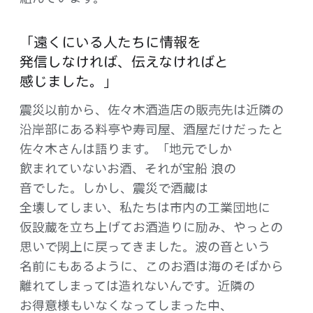
「遠くに​いる​人たちに​情報を​
発信しなければ、​伝えなければと​
感じました。」
震災以前から、​佐々木酒造店の​販売先は​近隣の​
沿岸部に​ある​料亭や​寿司屋、​酒屋だけだったと
佐々木さんは​語ります。​「地元でしか​
飲まれていない​お酒、​それが​宝船 浪の​
音でした。​しかし、​震災で​酒蔵は​
全壊してしまい、​私たちは​市内の​工業団地に​
仮設蔵を​立ち上げてお酒造りに​励み、​やっとの​
思いで​閖上に​戻ってきました。​波の​音と​いう​
名前にも​あるように、​この​お酒は​海の​そばから​
離れてしまっては​造れないんです。​近隣の​
お得意様もいなくなってしまった​中、​