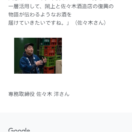
一層​活用して、​閖上と​佐々​木酒造店の​復興の​
物語が​伝わるような​お酒を​
届けていきたいですね。」​（佐々木さん）
専務取締役 佐々木 洋さん
F
o