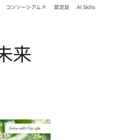
コンソーシアム
認定証
AI Skills
未来​