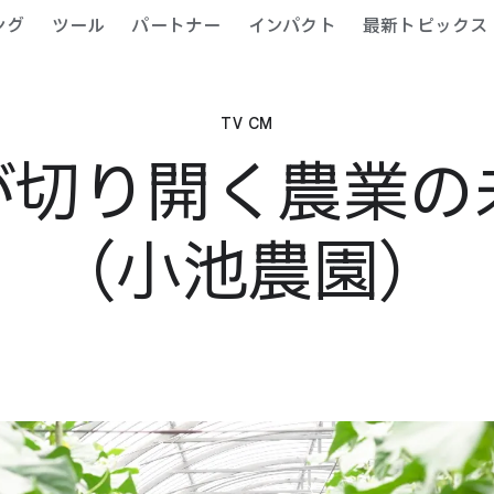
ング
ツール
パートナー
インパクト
最新トピックス
TV CM
が​切り開く​農業の​
（小池農園）