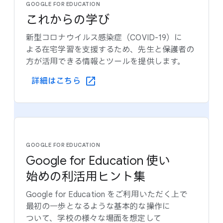
GOOGLE FOR EDUCATION
これからの​学び
新型コロナウイルス感染症​（COVID-19）に​
よる​在宅学習を​支援する​ため、​先生と​保護者の​
方が​活用できる​情報と​ツールを​提供します。
詳細は​こちら
GOOGLE FOR EDUCATION
Google for Education 使い​
始めの​利活用ヒント集
Google for Education を​ご利用いただく​上で​
最初の​一歩と​なるような​基本的な​操作に​
ついて、​学校の​様々な​場面を​想定して​