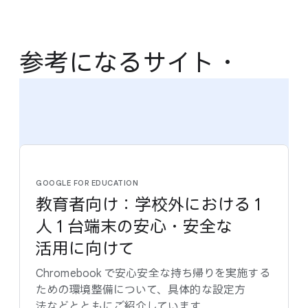
参考に​なる​サイト・​
資料から​学ぶ
GOOGLE FOR EDUCATION
教育者向け：学校外に​おける 1
人 1 台端末の​安心・安全な​
活用に​向けて
Chromebook で​安心安全な​持ち帰りを​実施する​
ための​環境整備に​ついて、​具体的な​設定方​
法などとともに​ご紹介しています。