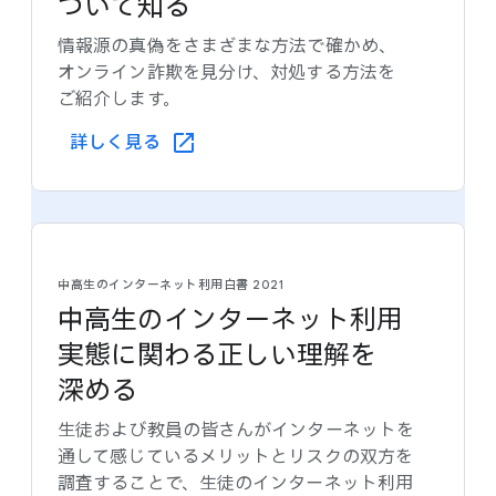
ついて​知る
情報源の​真偽を​さまざまな​方​法で​確かめ、​
オンライン詐欺を​見分け、​対処する​方​法を​
ご紹介します。
詳しく​見る
中高生の​インターネット利用白書 2021
中高生の​インターネット利用​
実態に​関わる​正しい​理解を​
深める
生徒および​教員の​皆さんが​インターネットを​
通して​感じている​メリットと​リスクの​双方を​
調査する​ことで、​生徒の​インターネット利用​