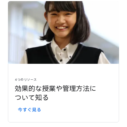
4つの​リソース
効果的な​授業や​管理方​法に​
ついて​知る
今すぐ​見る