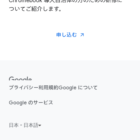
Chromebook 導入自治体の​方の​ための​研修に​
ついて​ご紹介します。
申し込む
F
o
o
プライバシー
利用規約
Google に​​ついて
t
e
Google の​​サービス
r
l
i
n