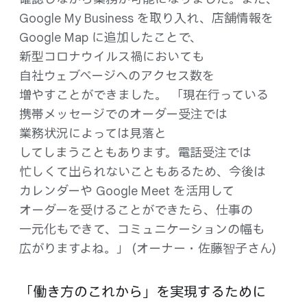
Google My Business を​取り​入れ、​店舗情報を
Google Map に​追加した​ことで、​
新型コロナウイルス禍に​おいても​
自社ウェブページへの​アクセス数を​
増やすことができました。 「現在​行っている​
携帯メッセージでの​オーダー受注では​
業務状況に​よっては​見落と​
してしまうこともあります。​電話受注では​
忙しくて​出られない​こともある​ため、​今後は​
カレンダーや Google Meet を​活用して​
オーダーを​受ける​ことが​できたら、​仕事の​
一元化も​できて、​コミュニケーションの​幅も​
広がりますよね。」 (オーナー・佐藤智子さん​)
「働き方の​これから」を​実現する​ために