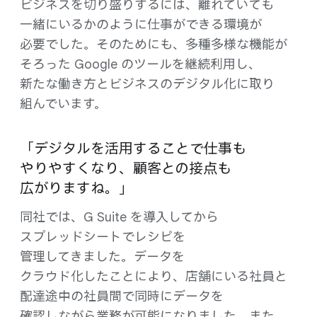
ビジネスを​切り盛りするには、​離れていても​
一緒に​いるかのように​仕事が​できる​環境が​
必要でした。​その​ためにも、​多種​多様な​機能が​
そろった Google の​ツールを​継続利用し、​
新たな​働き方と​ビジネスの​デジタル化に​取り​
組んでいます。
「デジタルを​活用する​ことで​仕事も​
やりやすくなり、​顧客との​接点も​
広がりますね。」
同社では、​G Suite を​導入してから​
スプレッドシートで​レシピを​
管理してきました。​データを​
クラウド化したことに​より、​店舗に​いる​社員と​
配達途中の​社員間で​同時に​データを​
確認しながら​業務が​可能に​なりました。​また、​