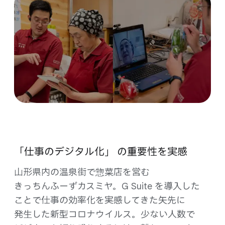
「仕事の​デジタル化」 の​重要性を​実感
山形県内の​温泉街で​惣菜店を​営む
きっちんふーず​カスミヤ。​G Suite を​導入した​
ことで​仕事の​効率化を​実感してきた​矢先に​
発生した​新型コロナウイルス。​少ない​人数で​