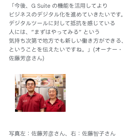
「今後、​G Suite の​機能を​活用してより​
ビジネスの​デジタル化を​進めて​いきたいです。​
デジタルツールに​対して​抵抗を​感じている​
人には、​”まずは​やってみる​” と​いう​
気持ち次第で​地方でも​新しい​働き方が​できる、
と​いう​ことを​伝えたいですね。」(オーナー・
佐藤芳彦さん​)
写真左：佐藤芳彦さん、​右：佐藤智子さん