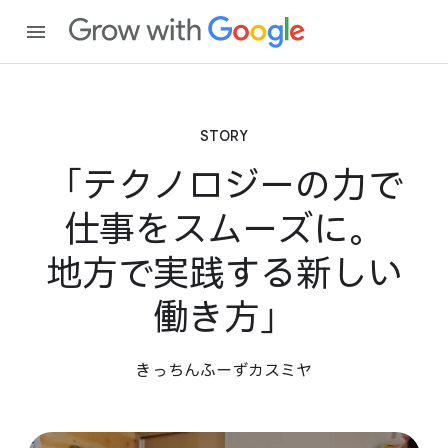
STORY
「テクノロジーの​力で​
仕事を​スムーズに。​
地方で​実践する​新しい​
働き方」
きっちんふーず​カスミヤ