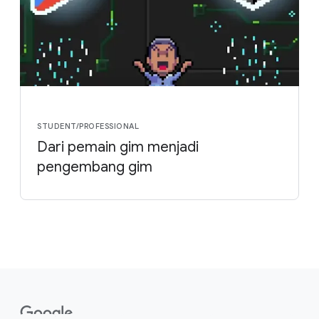
STUDENT/PROFESSIONAL
Dari pemain gim menjadi
pengembang gim
F
o
o