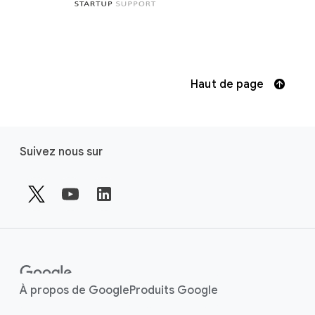
Haut de page
F
Suivez nous sur
o
o
t
e
r
l
i
n
À propos de Google
Produits Google
k