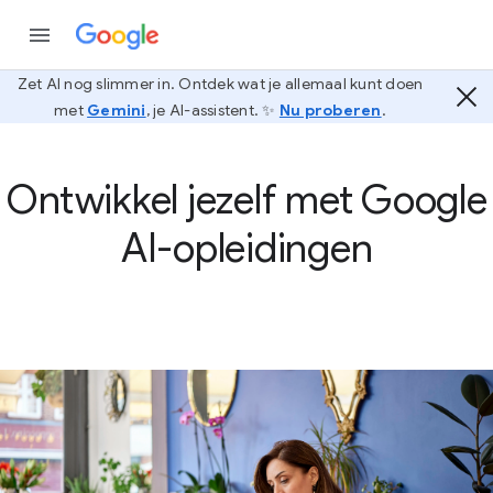
Zet AI nog slimmer in. Ontdek wat je allemaal kunt doen
met
Gemini
, je AI-assistent. ✨
Nu proberen
.
Ontwikkel jezelf met Google
AI-opleidingen