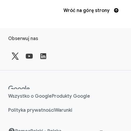
Wróć na górę strony
F
Obserwuj nas
o
o
t
e
r
l
i
n
Wszystko o Google
Produkty Google
k
Polityka prywatności
Warunki
s