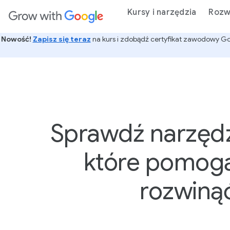
reści głównej
Kursy i narzędzia
Rozwi
Nowość!
Zapisz się teraz
na kurs i zdobądź certyfikat zawodowy Goog
Sprawdź narzędzi
które pomogą
rozwiną