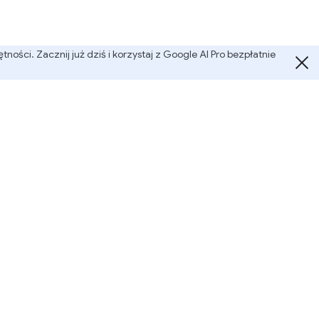
ości. Zacznij już dziś i korzystaj z Google AI Pro bezpłatnie