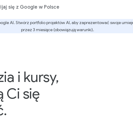
jaj się z Google w Polsce
le AI. Stwórz portfolio projektów AI, aby zaprezentować swoje umiejętn
przez 3 miesiące (obowiązują warunki).
a i kursy,
 Ci się
ć.