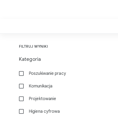
F
FILTRUJ WYNIKI
i
Kategoria
l
t
Poszukiwanie pracy
r
y
Komunikacja
Projektowanie
Higiena cyfrowa