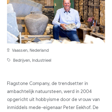
T
E
N
L
E
E
S
T
I
J
D
Vaassen, Nederland
Bedrijven,
Industrieel
Flagstone Company, de trendsetter in
ambachtelijk natuursteen, werd in 2004
opgericht uit hobbyisme door de vrouw van
inmiddels mede-eigenaar Peter Eekhof. De