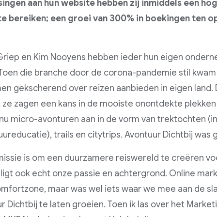
ingen aan hun website hebben zij inmiddels een ho
e bereiken; een groei van 300% in boekingen ten o
Griep en Kim Nooyens hebben ieder hun eigen onderne
 Toen die branche door de corona-pandemie stil kwam 
en gekscherend over reizen aanbieden in eigen land.
, ze zagen een kans in de mooiste onontdekte plekken
nu micro-avonturen aan in de vorm van trektochten (
uureducatie), trails en citytrips. Avontuur Dichtbij was
issie is om een duurzamere reiswereld te creëren voo
 ligt ook echt onze passie en achtergrond. Online mark
mfortzone, maar was wel iets waar we mee aan de s
r Dichtbij te laten groeien. Toen ik las over het Mark