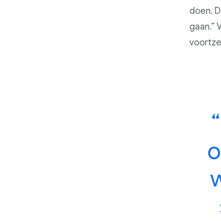
doen. D
gaan.” 
voortze
o
w