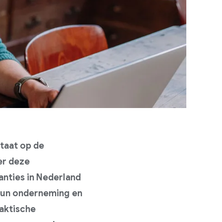
staat op de
er deze
nties in Nederland
hun onderneming en
raktische