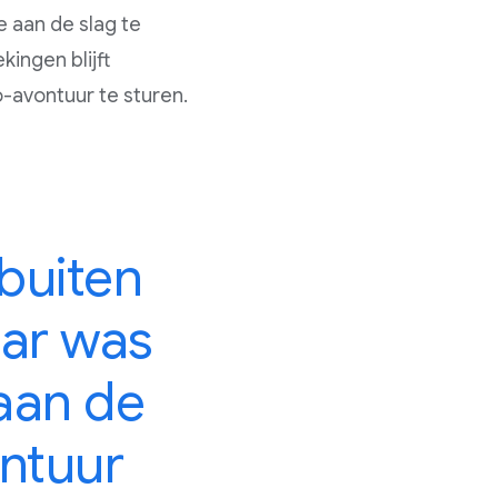
 aan de slag te
ingen blijft
o-avontuur te sturen.
 buiten
ar was
aan de
ntuur