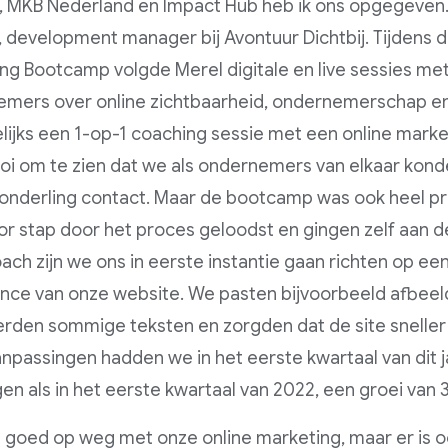
 MKB Nederland en Impact Hub heb ik ons opgegeven.
 development manager bij Avontuur Dichtbij. Tijdens
ng Bootcamp volgde Merel digitale en live sessies m
mers over online zichtbaarheid, ondernemerschap en
ijks een 1-op-1 coaching sessie met een online marke
i om te zien dat we als ondernemers van elkaar konde
onderling contact. Maar de bootcamp was ook heel p
or stap door het proces geloodst en gingen zelf aan 
ach zijn we ons in eerste instantie gaan richten op ee
nce van onze website. We pasten bijvoorbeeld afbeel
rden sommige teksten en zorgden dat de site sneller
npassingen hadden we in het eerste kwartaal van dit j
en als in het eerste kwartaal van 2022, een groei van
n goed op weg met onze online marketing, maar er is o