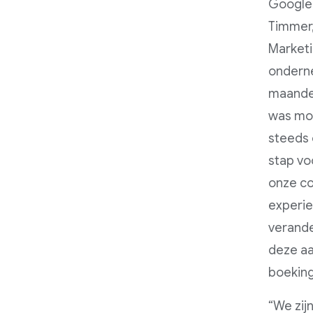
Google,
Timmer,
Marketi
onderne
maandel
was moo
steeds 
stap vo
onze co
experie
verande
deze aa
boeking
“We zij