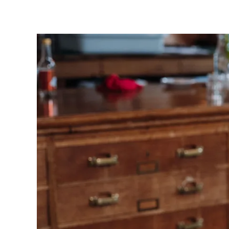
M
I
N
U
T
E
N
L
E
E
S
T
I
J
D