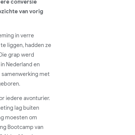
gere conversie
pzichte van vorig
ming in verre
te liggen, hadden ze
 Die grap werd
 in Nederland en
in samenwerking met
 geboren.
r iedere avonturier.
eting lag buiten
lag moesten om
eting Bootcamp van