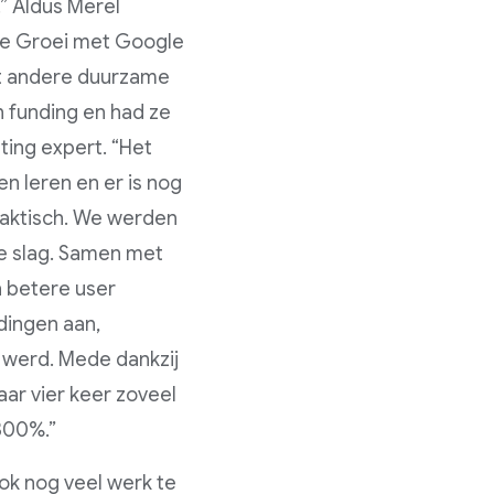
” Aldus Merel
 de Groei met Google
et andere duurzame
 funding en had ze
ting expert. “Het
n leren en er is nog
raktisch. We werden
de slag. Samen met
n betere user
dingen aan,
 werd. Mede dankzij
aar vier keer zoveel
 300%.”
ok nog veel werk te