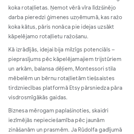
koka rotaļlietas. Ņemot vērā vīra līdzšinējo
darba pieredzi ģimenes uzņēmumā, kas ražo
koka kātus, pāris nonāca pie idejas uzsākt
kāpelējamo rotaļlietu ražošanu.
Kā izrādījās, idejai bija milzīgs potenciāls –
pieprasījums pēc kāpelējamajiem trijstūriem
un arkām, balansa dēļiem, Montessori stila
mēbelēm un bērnu rotaļlietām tiešsaistes
tirdzniecības platformā Etsy pārsniedza pāra
visdrosmīgākās gaidas.
Biznesa mērogam paplašinoties, skaidri
iezīmējās nepieciešamība pēc jaunām
zināšanām un prasmēm. Ja Rūdolfa gadījumā