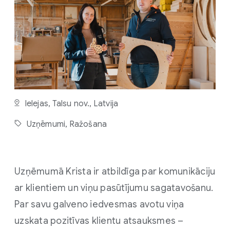
L
A
S
Ā
M
V
I
E
L
A
Ielejas, Talsu nov., Latvija
Uzņēmumi,
Ražošana
Uzņēmumā Krista ir atbildīga par komunikāciju
ar klientiem un viņu pasūtījumu sagatavošanu.
Par savu galveno iedvesmas avotu viņa
uzskata pozitīvas klientu atsauksmes –