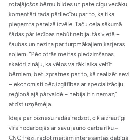
rotaļājošos bērnu bildes un pateicīgu vecāku
komentāri rada pārliecību par to, ka tika
pieņemta pareizā izvēle. Taču ceļa sākumā
šādas pārliecības nebūt nebija; tās vietā –
šaubas un neziņa par turpmākajiem karjeras
soļiem. “Pēc otrās meitas piedzimšanas
skaidri zināju, ka vēlos vairāk laika veltīt
bērniem, bet izpratnes par to, kā realizēt sevi
– ekonomisti pēc izglītības ar specializāciju
reģionālajā pārvaldē – nebija itin nemaz,”
atzīst uzņēmēja.
Ideja par biznesu radās redzot, cik aizrautīgi
vīrs nodarbojās ar savu jauno darba rīku –
CNC frēzi, radot meitām interesantas dabīgā