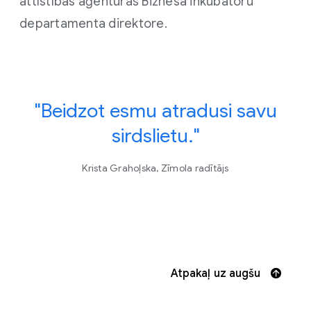
attīstības aģentūras Biznesa inkubatoru
departamenta direktore.
"Beidzot esmu atradusi savu
sirdslietu."
Krista Grahoļska, Zīmola radītājs
Atpakaļ uz augšu