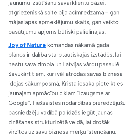
jaunumu izsūtīšanu savai klientu bāzei,
atgriezeniskā saite bija acīmredzama – gan
mājaslapas apmeklējumu skaits, gan veikto
pasūtījumu apjoms būtiski palielinājās.
Joy of Nature
komandas nākamā gada
plānos ir dalība starptautiskajās izstādēs, lai
nestu sava zīmola un Latvijas vārdu pasaulē.
Savukārt tiem, kuri vēl atrodas savas biznesa
idejas sākumposmā, Krista iesaka pieteikties
jaunajam apmācību ciklam “Izaugsme ar
Google”. Tiešsaistes nodarbības pieredzējušu
pasniedzēju vadībā palīdzēs iegūt jaunas
zināšanas strukturizētā veidā, lai drošāk
virzītos uz savu biznesa mērķu īstenošanu.