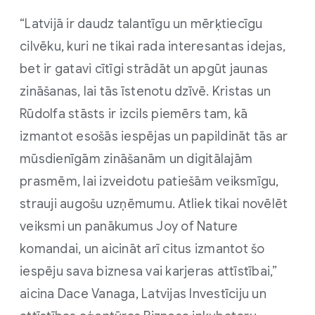
“Latvijā ir daudz talantīgu un mērķtiecīgu
cilvēku, kuri ne tikai rada interesantas idejas,
bet ir gatavi cītīgi strādāt un apgūt jaunas
zināšanas, lai tās īstenotu dzīvē. Kristas un
Rūdolfa stāsts ir izcils piemērs tam, kā
izmantot esošās iespējas un papildināt tās ar
mūsdienīgām zināšanām un digitālajām
prasmēm, lai izveidotu patiešām veiksmīgu,
strauji augošu uzņēmumu. Atliek tikai novēlēt
veiksmi un panākumus Joy of Nature
komandai, un aicināt arī citus izmantot šo
iespēju sava biznesa vai karjeras attīstībai,”
aicina Dace Vanaga, Latvijas Investīciju un