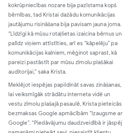
kokrūpniecības nozare bija pazīstama kopš
bērnības, tad Kristai dažādu komunikācijas
jautājumu risināšana bija pavisam jauna joma.
“Līdzīgi kā mūsu rotaļlietas izaicina bērnus un
palīdz viņiem attīstīties, arī es “kāpelēju” pa
komunikācijas kalniem, mēģinot saprast, kā
pareizi pastāstīt par mūsu zīmolu plašākai
auditorijai,” saka Krista.
Meklējot iespējas papildināt savas zināšanas,
lai veiksmīgāk strādātu interneta vidē un
vestu zīmolu plašajā pasaulē, Krista pieteicās
bezmaksas Google apmācībām “Izaugsme ar
Google”. “Piedāvājumu daudzveidībā ir jāspēj
pamanāmi pieteikt sevi, piesaistīt klientu