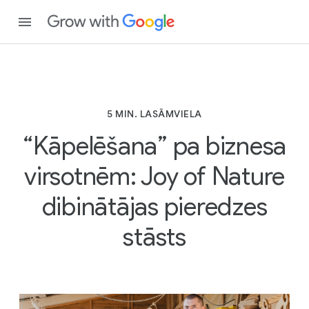
5 MIN. LASĀMVIELA
“Kāpelēšana” pa biznesa
virsotnēm: Joy of Nature
dibinātājas pieredzes
stāsts
5
M
I
N
.