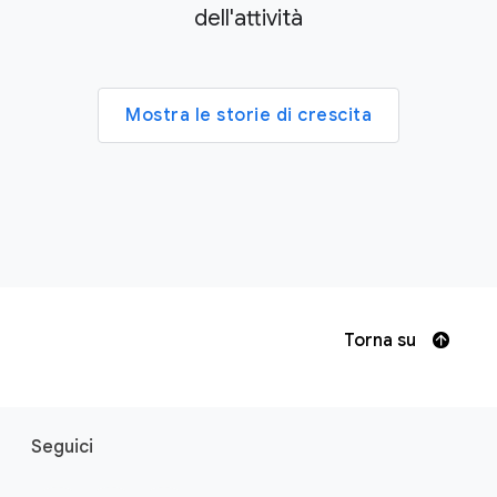
dell'attività
Mostra le storie di crescita
Torna su
F
Seguici
o
o