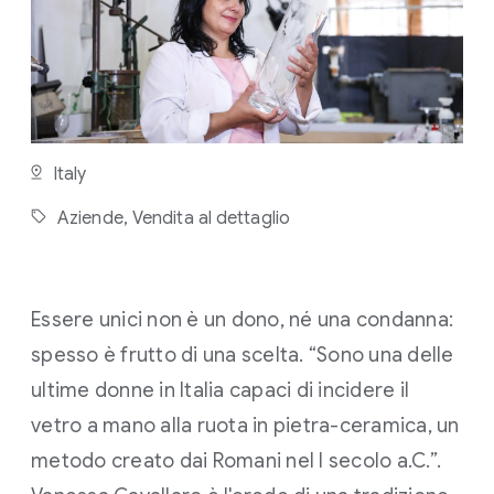
L
E
T
T
U
R
A
:
4
Italy
M
I
Aziende,
Vendita al dettaglio
N
U
T
I
Essere unici non è un dono, né una condanna:
spesso è frutto di una scelta. “Sono una delle
ultime donne in Italia capaci di incidere il
vetro a mano alla ruota in pietra-ceramica, un
metodo creato dai Romani nel I secolo a.C.”.