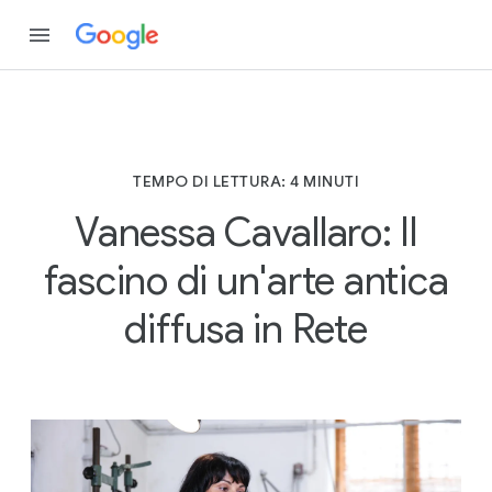
TEMPO DI LETTURA: 4 MINUTI
Vanessa Cavallaro: Il
fascino di un'arte antica
diffusa in Rete
T
E
M
P
O
D
I