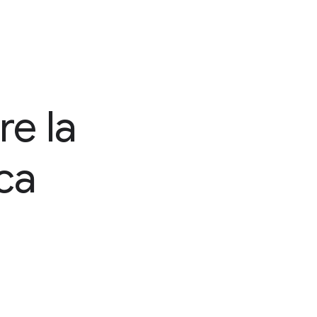
re la
ca