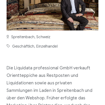
E
R
3
M
I
N
U
T
E
Spreitenbach, Schweiz
N
Geschäftlich,
Einzelhandel
Die Liquidata professional GmbH verkauft
Orientteppiche aus Restposten und
Liquidationen sowie aus privaten
Sammlungen im Laden in Spreitenbach und
über den Webshop. Früher erfolgte das