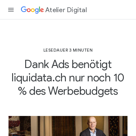
Atelier Digital
LESEDAUER 3 MINUTEN
Dank Ads benötigt
liquidata.ch nur noch 10
% des Werbebudgets
L
E
S
E
D
A
U