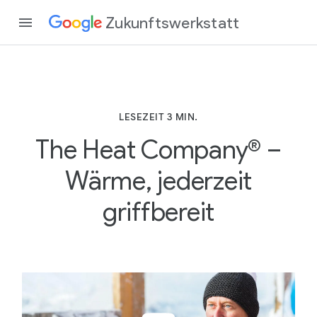
Zukunftswerkstatt
LESEZEIT 3 MIN.
The Heat Company® –
Wärme, jederzeit
griffbereit
L
E
S
E
Z
E
I