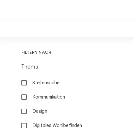
F
FILTERN NACH
i
Thema
l
t
Stellensuche
e
r
Kommunikation
Design
Digitales Wohlbefinden